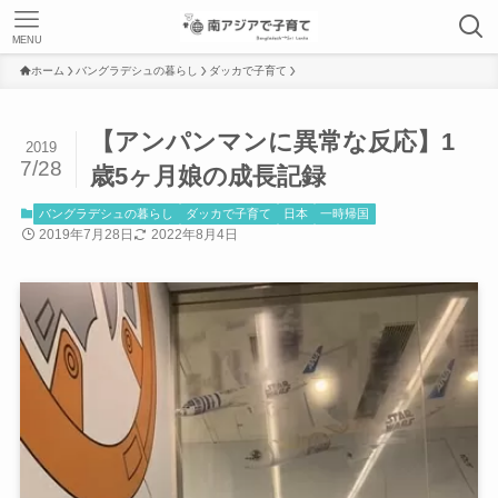
MENU
ホーム
バングラデシュの暮らし
ダッカで子育て
【アンパンマンに異常な反応】1
2019
7/28
歳5ヶ月娘の成長記録
バングラデシュの暮らし
ダッカで子育て
日本
一時帰国
2019年7月28日
2022年8月4日