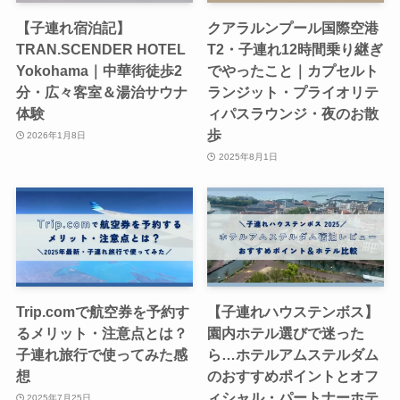
【子連れ宿泊記】
クアラルンプール国際空港
TRAN.SCENDER HOTEL
T2・子連れ12時間乗り継ぎ
Yokohama｜中華街徒歩2
でやったこと｜カプセルト
分・広々客室＆湯治サウナ
ランジット・プライオリテ
体験
ィパスラウンジ・夜のお散
歩
2026年1月8日
2025年8月1日
Trip.comで航空券を予約す
【子連れハウステンボス】
るメリット・注意点とは？
園内ホテル選びで迷った
子連れ旅行で使ってみた感
ら…ホテルアムステルダム
想
のおすすめポイントとオフ
ィシャル・パートナーホテ
2025年7月25日