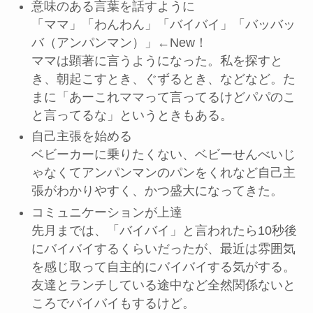
意味のある言葉を話すように
「ママ」「わんわん」「バイバイ」「バッバッ
バ（アンパンマン）」←New！
ママは顕著に言うようになった。私を探すと
き、朝起こすとき、ぐずるとき、などなど。た
まに「あーこれママって言ってるけどパパのこ
と言ってるな」というときもある。
自己主張を始める
ベビーカーに乗りたくない、ベビーせんべいじ
ゃなくてアンパンマンのパンをくれなど自己主
張がわかりやすく、かつ盛大になってきた。
コミュニケーションが上達
先月までは、「バイバイ」と言われたら10秒後
にバイバイするくらいだったが、最近は雰囲気
を感じ取って自主的にバイバイする気がする。
友達とランチしている途中など全然関係ないと
ころでバイバイもするけど。