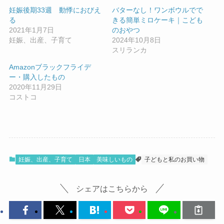
妊娠後期33週 動悸におびえ
バターなし！ワンボウルでで
る
きる簡単ミロケーキ｜こども
2021年1月7日
のおやつ
妊娠、出産、子育て
2024年10月8日
スリランカ
Amazonブラックフライデ
ー・購入したもの
2020年11月29日
コストコ
妊娠、出産、子育て
日本
美味しいもの
子どもと私のお買い物
シェアはこちらから