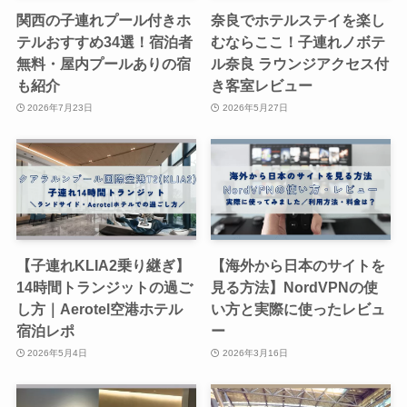
関西の子連れプール付きホ
奈良でホテルステイを楽し
テルおすすめ34選！宿泊者
むならここ！子連れノボテ
無料・屋内プールありの宿
ル奈良 ラウンジアクセス付
も紹介
き客室レビュー
2026年7月23日
2026年5月27日
【子連れKLIA2乗り継ぎ】
【海外から日本のサイトを
14時間トランジットの過ご
見る方法】NordVPNの使
し方｜Aerotel空港ホテル
い方と実際に使ったレビュ
宿泊レポ
ー
2026年5月4日
2026年3月16日