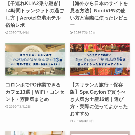
【子連れKLIA2乗り継ぎ】
【海外から日本のサイトを
14時間トランジットの過ご
見る方法】NordVPNの使
し方｜Aerotel空港ホテル
い方と実際に使ったレビュ
宿泊レポ
ー
2026年5月4日
2026年3月16日
コロンボでPC作業できる
【スリランカ旅行・保存
カフェ13選｜WiFi・コンセ
版】Spa Ceylonで買うべ
ント・雰囲気まとめ
き人気お土産16選｜選び
方・実際に使ってよかった
2026年3月12日
おすすめ
2026年3月3日