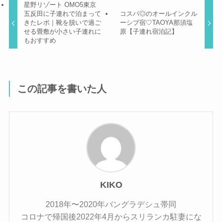
星野リゾート OMO5東京
五反田に子連れで泊まって
コスパ◎のオールインクル
きたレポ｜靴を脱いで過ご
ーシブ宿♡TAOYA那須塩
せる畳敷が小さい子連れに
原【子連れ宿泊記】
もおすすめ
この記事を書いた人
KIKO
2018年〜2020年バングラデシュ帯同
コロナで帰国後2022年4月からスリランカ駐妻にな