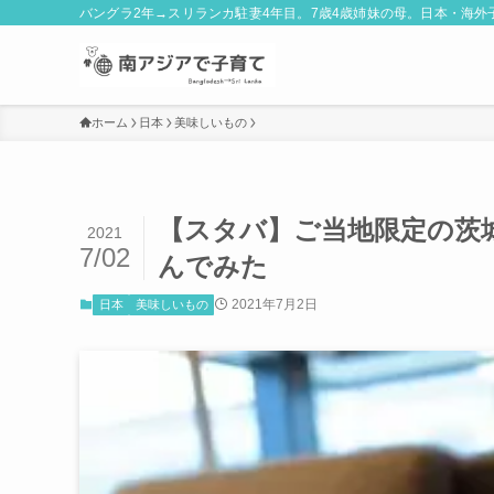
バングラ2年→スリランカ駐妻4年目。7歳4歳姉妹の母。日本・海
ホーム
日本
美味しいもの
【スタバ】ご当地限定の茨
2021
7/02
んでみた
2021年7月2日
日本
美味しいもの