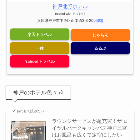
神戸北野ホテル
posted with
トマレバ
兵庫県神戸市中央区山本通3-3-20
[地図]
楽天トラベル
じゃらん
一休
るるぶ
Yahoo!トラベル
神戸のホテル色々🎶
あわせて読みたい
ラウンジサービスが超充実！ザ ロ
イヤルパークキャンバス神戸三宮
はお風呂も広くて定宿にしたい