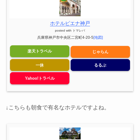
ホテルピエナ神戸
posted with
トマレバ
兵庫県神戸市中央区二宮町4-20-5
[地図]
楽天トラベル
じゃらん
一休
るるぶ
Yahoo!トラベル
↓こちらも朝食で有名なホテルですよね。