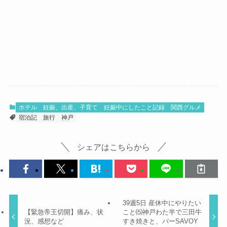
ホテル
妊娠、出産、子育て
妊娠中にしたこと記録
関西グルメ
宿泊記
旅行
神戸
シェアはこちらから
39週5日 産休中にやりたい
【緊急帝王切開】痛み、状
こと⑸神戸わた半で三田牛
況、感想など
すき焼きと、バーSAVOY