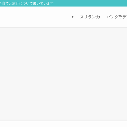
外子育てと旅行について書いています
スリランカ
バングラデ