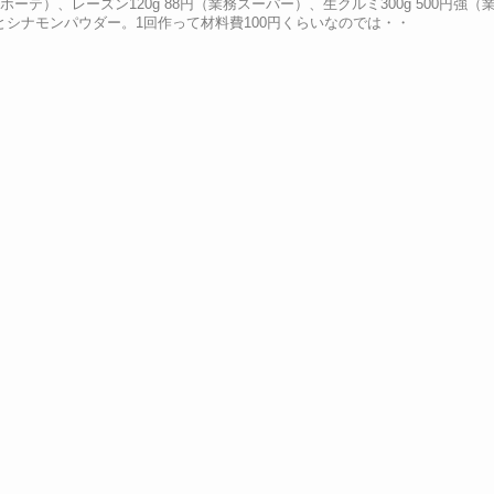
ーテ）、レーズン120g 88円（業務スーパー）、生クルミ300g 500円強（
シナモンパウダー。1回作って材料費100円くらいなのでは・・