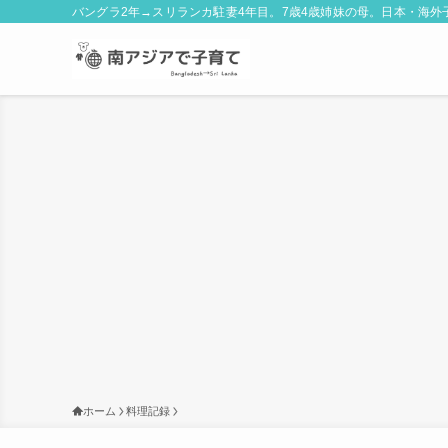
バングラ2年→スリランカ駐妻4年目。7歳4歳姉妹の母。日本・海
ホーム
料理記録