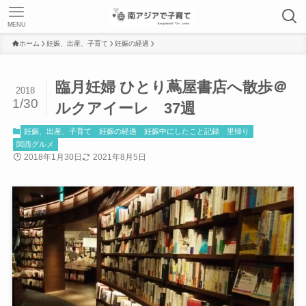
MENU
ホーム
妊娠、出産、子育て
妊娠の経過
臨月妊婦 ひとり蔦屋書店へ散歩＠
2018
1/30
ルクアイーレ 37週
妊娠、出産、子育て
妊娠の経過
妊娠中にしたこと記録
里帰り
関西グルメ
2018年1月30日
2021年8月5日