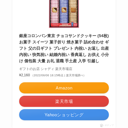
銀座コロンバン東京 チョコサンドクッキー (54枚)
お菓子 スイーツ 菓子折り 焼き菓子 詰め合わせ ギ
フト 父の日ギフト プレゼント 内祝い お返し 出産
内祝い 快気祝い 結婚内祝い 香典返し お供え 小分
け 個包装 大量 お礼 退職 手土産 入学 引越し
ギフトのお店 シャディ 楽天市場店
¥2,160
（2022/06/06 18:15時点 | 楽天市場調べ）
Amazon
楽天市場
Yahooショッピング
ポチップ