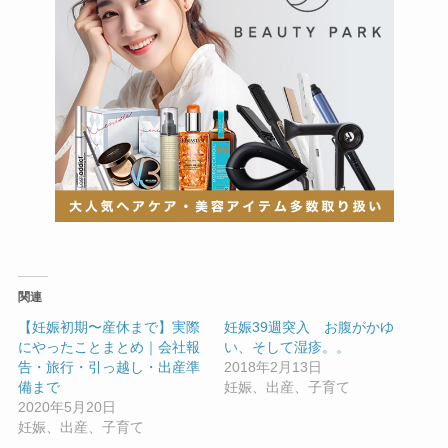
関連
【妊娠初期〜産休まで】実際
妊娠39週突入 お腹がかゆ
にやったことまとめ｜会社報
い、そして湿疹。。
告・旅行・引っ越し・出産準
2018年2月13日
備まで
妊娠、出産、子育て
2020年5月20日
妊娠、出産、子育て