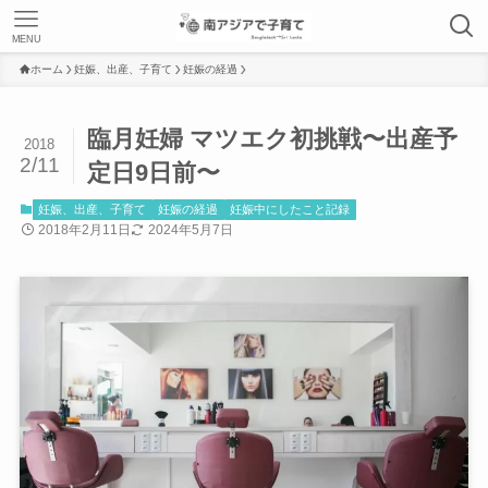
MENU
ホーム
妊娠、出産、子育て
妊娠の経過
臨月妊婦 マツエク初挑戦〜出産予
2018
2/11
定日9日前〜
妊娠、出産、子育て
妊娠の経過
妊娠中にしたこと記録
2018年2月11日
2024年5月7日