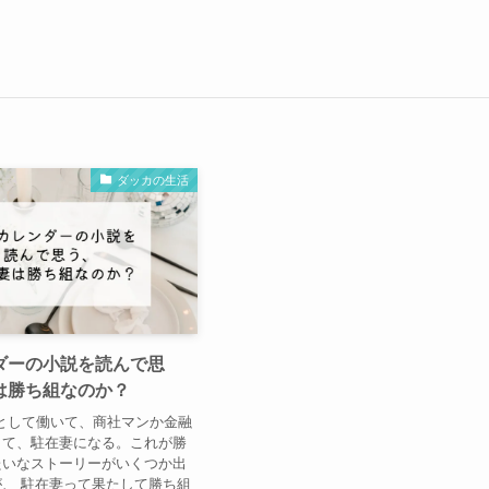
ダッカの生活
ダーの小説を読んで思
は勝ち組なのか？
として働いて、商社マンか金融
して、駐在妻になる。これが勝
たいなストーリーがいくつか出
、 駐在妻って果たして勝ち組