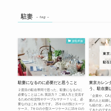
駐妻
– tag –
渡航準備
駐妻になるのに必要だと思うこと
東京カレン
う、駐在妻
２度目の駐在帯同で思った、駐妻になるのに
必要なことはこれ 英語力？ ご婦人方と交流す
「企業や、CA
るための社交性やテーブルマナー？ いえ、必
業の人と結婚
要なのはこれ 体力です。 25キロの預けスーツ
ち組の女」み
ケース、7キロの小型スーツケースに15キロの
てきたのですが