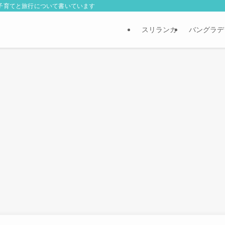
外子育てと旅行について書いています
スリランカ
バングラデ