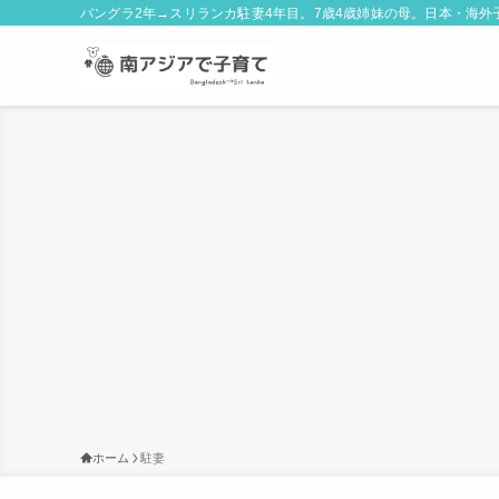
バングラ2年→スリランカ駐妻4年目。7歳4歳姉妹の母。日本・海
ホーム
駐妻