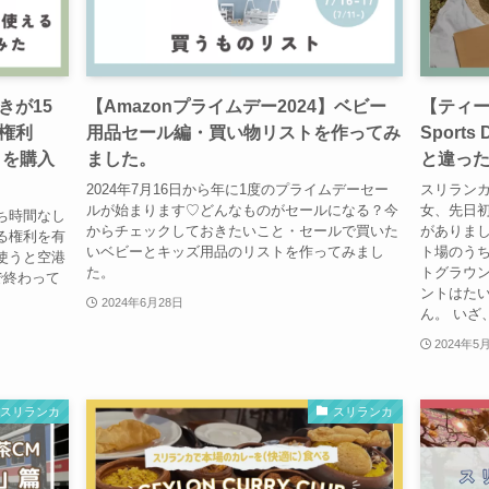
きが15
【Amazonプライムデー2024】ベビー
【ティ
権利
用品セール編・買い物リストを作ってみ
Sport
ge」を購入
ました。
と違っ
2024年7月16日から年に1度のプライムデーセー
スリランカ
ルが始まります♡どんなものがセールになる？今
女、先日初
ち時間なし
からチェックしておきたいこと・セールで買いた
がありま
る権利を有
いベビーとキッズ用品のリストを作ってみまし
ト場のう
使うと空港
た。
トグラウ
で終わって
ントはた
2024年6月28日
ん。 いざ
2024年5
スリランカ
スリランカ