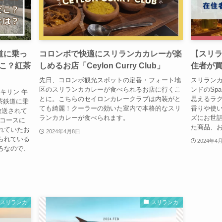
道に乗っ
コロンボで快適にスリランカカレーが楽
【スリラ
こ？紅茶
しめるお店「Ceylon Curry Club」
住者が買
先日、コロンボ観光スポットの定番・フォート地
スリラン
区のスリランカカレーが食べられるお店に行くこ
ンドのSp
キリン 午
とに。こちらのセイロンカレークラブは内装がと
思えるラ
茶鉄道に乗
ても綺麗！クーラーの効いた室内で本格的なスリ
香りや使い
放送されて
ランカカレーが食べられます。
ズにお世
光コースに
た商品、
れていたお
2024年4月8日
られている
2024年4
ろなので、
スリランカ
スリランカ