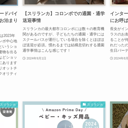
ードバイ
【スリランカ】コロンボでの通園・通学
インタ
お泊まり
送迎事情
にお呼
スリランカの最大都市コロンボには数々の教育機
長女がイ
関があるのですが、子どもたちの通園・通学には
ラスのお
2023年
スクールバスが運行している場合を除くとほぼほ
ることが
ンボ中心地
ぼ送迎が必須。慣れるまでは結構息切れする通園
れだったの
というショ
通学事情はこんな感じです！
生日パーテ
建物を出る
などショッ
2024年9月1日
2024年8
にあります
リオットチ
クオリティ
スリランカ
スリランカ