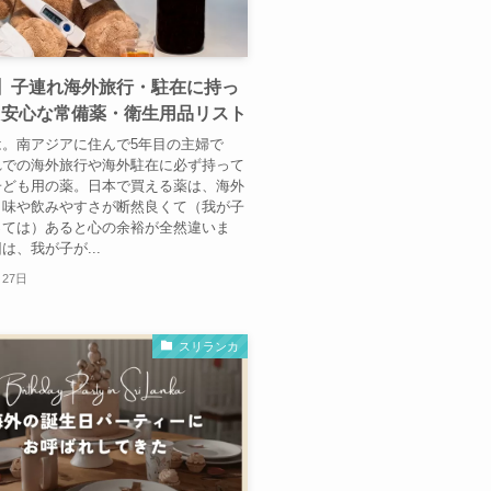
】子連れ海外旅行・駐在に持っ
と安心な常備薬・衛生用品リスト
は。南アジアに住んで5年目の主婦で
れでの海外旅行や海外駐在に必ず持って
子ども用の薬。日本で買える薬は、海外
り味や飲みやすさが断然良くて（我が子
っては）あると心の余裕が全然違いま
は、我が子が...
月27日
スリランカ