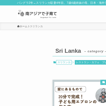
バングラ2年→スリランカ駐妻4年目。7歳4歳姉妹の母。日本・海
ホーム
スリランカ
Sri Lanka
– category 
スリランカ
レストラン・カフェ
プ