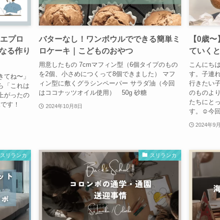
のエプロ
バターなし！ワンボウルでできる簡単ミ
【0歳〜
なる作り
ロケーキ｜こどものおやつ
ていく
用意したもの 7cmマフィン型（6個タイプのもの
こんにち
を2個、小さめにつくって8個できました） マフ
す。子連
きてね〜」
ィン型に敷くグラシンペーパー サラダ油（今回
行きたい
ら「これは
はココナッツオイル使用） 50g 砂糖
のものよ
上がったの
たちにと
Kです！
2024年10月8日
す。☺️今回
2024年9
スリランカ
スリランカ