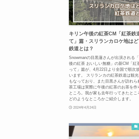
キリン午後の紅茶CM「紅茶鉄
て」篇・スリランカロケ地はど
鉄道とは？
Snowmanの目黒蓮さんが出演される「
後の紅茶 おいしい無糖」の新CM「紅
って」篇が、4月22日より全国で順次
います。 スリランカの紅茶鉄道は観
もなっており、また目黒さんが訪れら
茶工場は実際に午後の紅茶のお茶を作
ところ。我が家も去年行ってきたとこ
どのようなところかご紹介します。
2024年4月24日