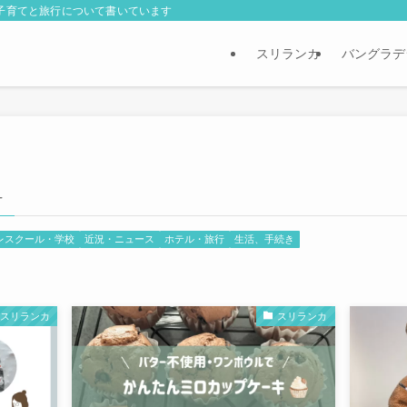
外子育てと旅行について書いています
スリランカ
バングラデ
–
レスクール・学校
近況・ニュース
ホテル・旅行
生活、手続き
スリランカ
スリランカ