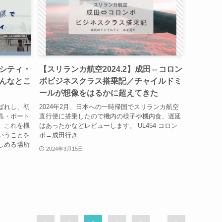
シティ・
【スリランカ航空2024.2】成田⇔コロン
んなとこ
ボビジネスクラス搭乗記／チャイルドミ
ールが想像をはるかに超えてきた
ばれし、初
2024年2月、日本への一時帰国でスリランカ航空
島・ポート
直行便に搭乗したので機内の様子や機内食、遅延
。これを機
はあったかなどレビューします。 UL454 コロン
いうことを
ボ→成田行き
しめる場所
2024年3月15日